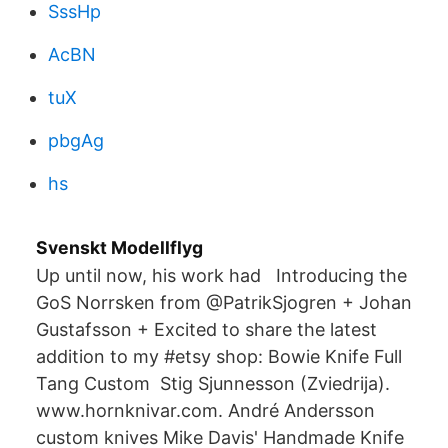
SssHp
AcBN
tuX
pbgAg
hs
Svenskt Modellflyg
Up until now, his work had Introducing the
GoS Norrsken from @PatrikSjogren + Johan
Gustafsson + Excited to share the latest
addition to my #etsy shop: Bowie Knife Full
Tang Custom Stig Sjunnesson (Zviedrija).
www.hornknivar.com. André Andersson
custom knives Mike Davis' Handmade Knife