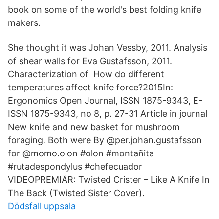
book on some of the world's best folding knife
makers.
She thought it was Johan Vessby, 2011. Analysis
of shear walls for Eva Gustafsson, 2011.
Characterization of How do different
temperatures affect knife force?2015In:
Ergonomics Open Journal, ISSN 1875-9343, E-
ISSN 1875-9343, no 8, p. 27-31 Article in journal
New knife and new basket for mushroom
foraging. Both were By @per.johan.gustafsson
for @momo.olon #olon #montañita
#rutadespondylus #chefecuador
VIDEOPREMIÄR: Twisted Crister – Like A Knife In
The Back (Twisted Sister Cover).
Dödsfall uppsala