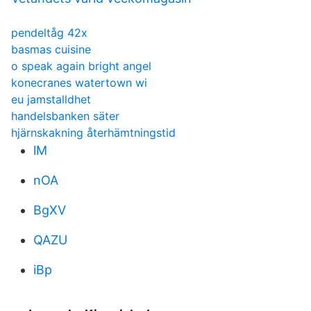
pendeltåg 42x
basmas cuisine
o speak again bright angel
konecranes watertown wi
eu jamstalldhet
handelsbanken säter
hjärnskakning återhämtningstid
lM
nOA
BgXV
QAZU
iBp