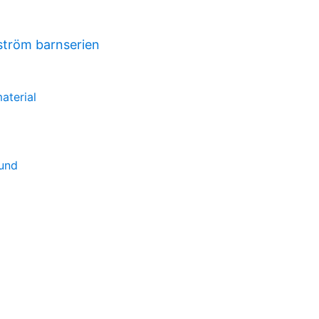
ström barnserien
aterial
sund