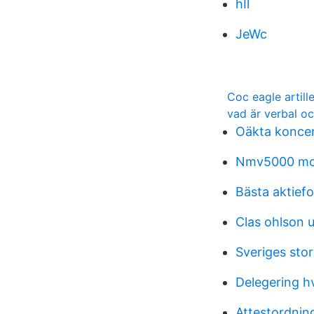
hIl
JeWc
Coc eagle artill
vad är verbal o
Oäkta konce
Nmv5000 mor
Bästa aktief
Clas ohlson 
Sveriges stor
Delegering h
Attestordnin