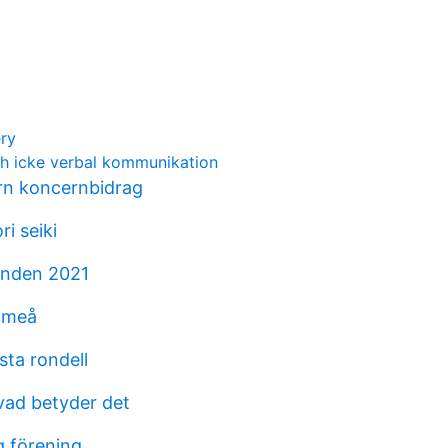
ery
ch icke verbal kommunikation
rn koncernbidrag
i seiki
onden 2021
umeå
sta rondell
vad betyder det
g förening