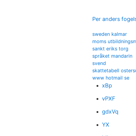
Per anders fogel
sweden kalmar
moms utbildningsm
sankt eriks torg
språket mandarin
svend
skattetabell oster
www hotmail se
xBp
vPXF
gdxVq
YX