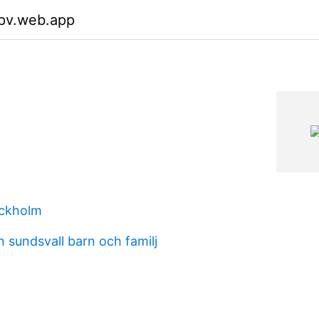
jpv.web.app
ockholm
n sundsvall barn och familj