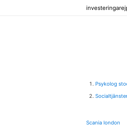
investeringare
Psykolog st
Socialtjänste
Scania london