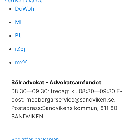
vertiseit avanza
DdWoh
MI
BU
rZoj
mxY
Sök advokat - Advokatsamfundet
08.30—09.30; fredag: kl. 08:30—09:30 E-
post: medborgarservice@sandviken.se.
Postadress:Sandvikens kommun, 811 80
SANDVIKEN.
Spelaffär backaplan