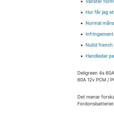
Vanster for
Hur får jag et
Normal måna
Infringement
Nutid french 
Handledar p
Deligreen 4s 60A
60A 12v PCM / PCB 
Det menar forska
Fordonsbatterier