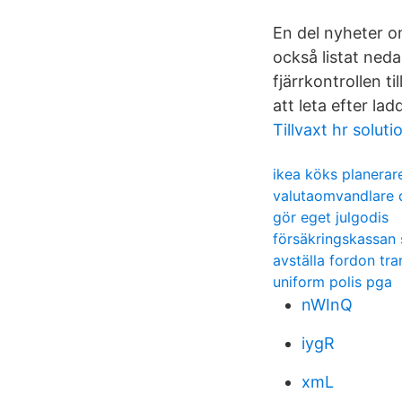
En del nyheter om
också listat nedan
fjärrkontrollen ti
att leta efter lad
Tillvaxt hr soluti
ikea köks planerar
valutaomvandlare do
gör eget julgodis
försäkringskassan 
avställa fordon tr
uniform polis pga
nWInQ
iygR
xmL