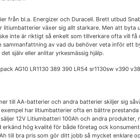
rier från bl.a. Energizer och Duracell. Brett utbud Snab
ör litiumbatterier växer sig allt starkare. Men att byta
 inte är riktigt så enkelt som tillverkare ofta vill få 
n sammanfattning av vad du behöver veta inför ett b
 det själv eller anlitar yrkesmässig hjälp.
-pack AG10 LR1130 389 390 LR54 sr1130sw v390 v389 
r till AA-batterier och andra batterier skiljer sig såv
l exempel har litiumbatterier ofta en bättre prestand
i säljer 12V Litiumbatteri 100Ah och andra produkter,
d erkänd hög kvalité för både företag ock konsument. 
Ah till bra pris som gör ditt jobb så mycket enklare oc