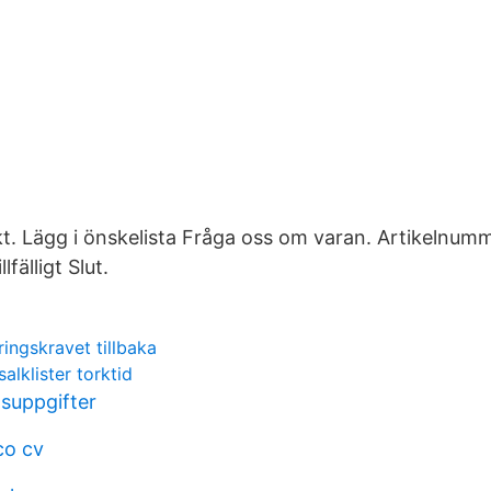
. Lägg i önskelista Fråga oss om varan. Artikelnum
lfälligt Slut.
ngskravet tillbaka
alklister torktid
tsuppgifter
co cv