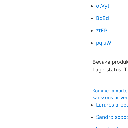
otVyt
BqEd
ztEP
pqluW
Bevaka produkt
Lagerstatus: Til
Kommer amorteri
karlssons univers
Larares arbe
Sandro scoc