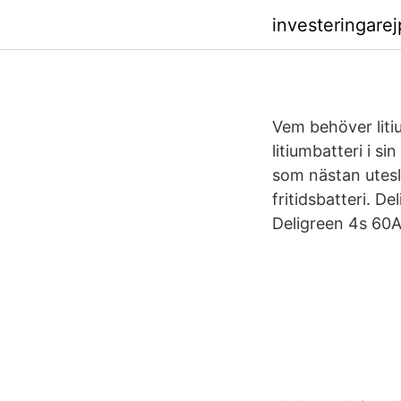
investeringare
Vem behöver liti
litiumbatteri i s
som nästan utesl
fritidsbatteri. D
Deligreen 4s 60A 