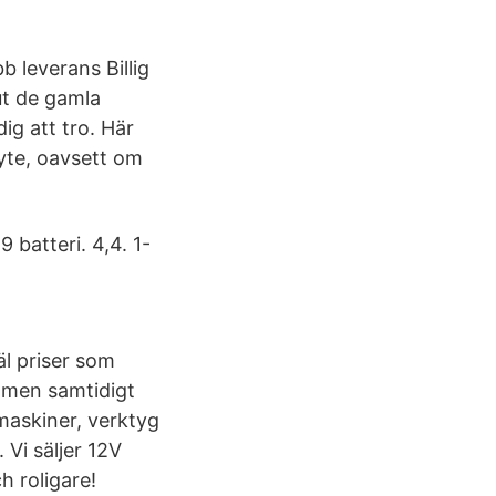
b leverans Billig
 ut de gamla
dig att tro. Här
yte, oavsett om
batteri. 4,4. 1-
äl priser som
a men samtidigt
 maskiner, verktyg
Vi säljer 12V
h roligare!