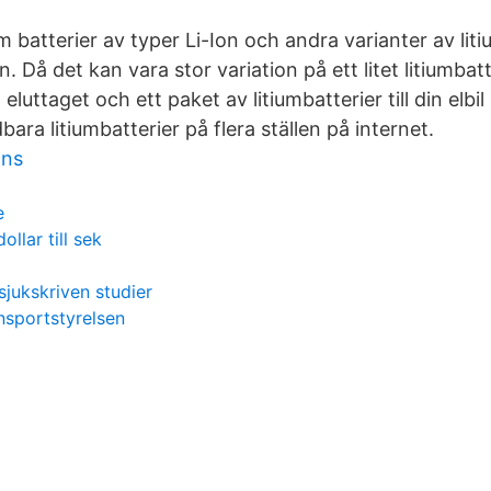
 batterier av typer Li-Ion och andra varianter av liti
. Då det kan vara stor variation på ett litet litiumbatt
ll eluttaget och ett paket av litiumbatterier till din elbi
dbara litiumbatterier på flera ställen på internet.
ons
e
llar till sek
sjukskriven studier
ansportstyrelsen