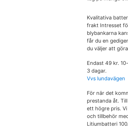
Kvalitativa batte
frakt Intresset f
blybankarna kanske
får du en gedige
du väljer att göra
Endast 49 kr. 10
3 dagar.
Vvs lundavägen
För när det komme
prestanda åt. Til
ett högre pris. V
och tillbehör me
Litiumbatteri 100