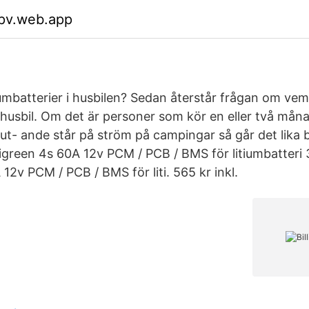
jpv.web.app
umbatterier i husbilen? Sedan återstår frågan om vem
in husbil. Om det är personer som kör en eller två mån
ut- ande står på ström på campingar så går det lika b
eligreen 4s 60A 12v PCM / PCB / BMS för litiumbatteri
12v PCM / PCB / BMS för liti. 565 kr inkl.