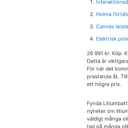
Interaktions
Holma förtä
Canvas larpl
Elektrisk pot
26 991 kr. Köp. K
Detta är viktigare
För när det komme
prestanda åt. Til
ett högre pris.
Fynda Litiumbatte
nyheter om litiu
väldigt många olik
tag på många olik