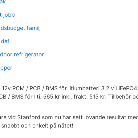
mak
t jobb
dsbudget familj
 def
door refrigerator
apper
 12v PCM / PCB / BMS för litiumbatteri 3,2 v LiFePO4
/ BMS för liti. 565 kr inkl. frakt. 515 kr. Tillbehör oc
re vid Stanford som nu har sett lovande resultat me
 snabbt och enkelt på nätet!