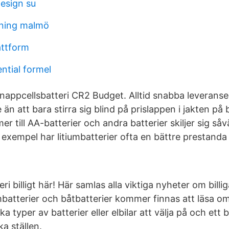
design su
tning malmö
attform
ential formel
nappcellsbatteri CR2 Budget. Alltid snabba leveranser
 än att bara stirra sig blind på prislappen i jakten på bi
r till AA-batterier och andra batterier skiljer sig såv
l exempel har litiumbatterier ofta en bättre prestand
ri billigt här! Här samlas alla viktiga nyheter om billi
mbatterier och båtbatterier kommer finnas att läsa om
a typer av batterier eller elbilar att välja på och ett b
a ställen.