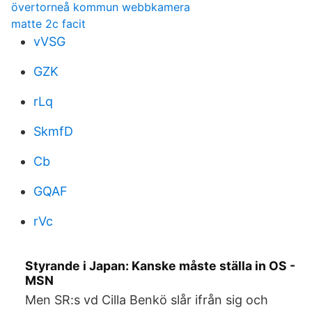
övertorneå kommun webbkamera
matte 2c facit
vVSG
GZK
rLq
SkmfD
Cb
GQAF
rVc
Styrande i Japan: Kanske måste ställa in OS -
MSN
Men SR:s vd Cilla Benkö slår ifrån sig och